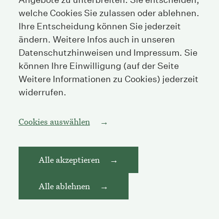
welche Cookies Sie zulassen oder ablehnen.
Fax
+41 44 208 25 26
Ihre Entscheidung können Sie jederzeit
E-Mail
info@streichenberg.ch
ändern. Weitere Infos auch in unseren
Datenschutzhinweisen und Impressum. Sie
Hier finden Sie uns
können Ihre Einwilligung (auf der Seite
Weitere Informationen zu Cookies) jederzeit
Kontakt
widerrufen.
Folgen Sie uns
Cookies auswählen
Alle akzeptieren
Impressum
Datenschutzerklärung
Alle ablehnen