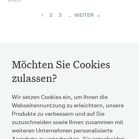
Aktuelle
1
Seite
2
Seite
3
…
WEITER
WEITER
Seite
Seitennummerierung
Möchten Sie Cookies
zulassen?
Streichenberg
Wir setzen Cookies ein, um Ihnen die
Webseitennuntzung zu erleichtern, unsere
Stockerstrasse 38
Produkte zu verbessern und auf Sie
8002 Zürich
Schweiz
zuzuschneiden sowie Ihnen zusammen mit
weiteren Unternehmen personalisierte
Angebote zu unterbreiten. Sie entscheiden,
Tel
+41 44 208 25 25