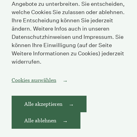
Tel
+41 44 208 25 25
Angebote zu unterbreiten. Sie entscheiden,
welche Cookies Sie zulassen oder ablehnen.
Fax
+41 44 208 25 26
Ihre Entscheidung können Sie jederzeit
E-Mail
info@streichenberg.ch
ändern. Weitere Infos auch in unseren
Datenschutzhinweisen und Impressum. Sie
Hier finden Sie uns
können Ihre Einwilligung (auf der Seite
Kontakt
Weitere Informationen zu Cookies) jederzeit
widerrufen.
Folgen Sie uns
Cookies auswählen
Alle akzeptieren
Impressum
Datenschutzerklärung
Alle ablehnen