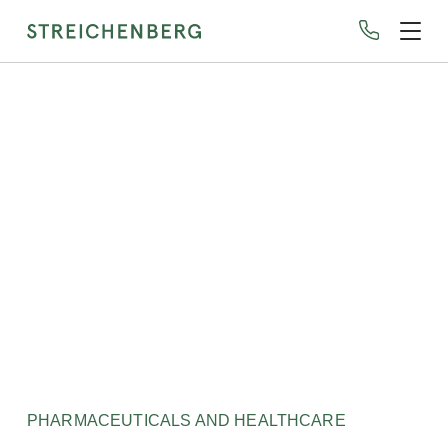
Skip
to
main
content
PHARMACEUTICALS AND HEALTHCARE