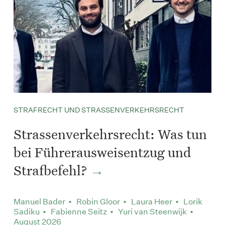
STRAFRECHT UND STRASSENVERKEHRSRECHT
Strassenverkehrsrecht: Was tun
bei Führerausweisentzug und
Strafbefehl?
Manuel Bader • Robin Gloor • Laura Heer • Lorik
Sadiku • Fabienne Seitz • Yuri van Steenwijk •
August 2026