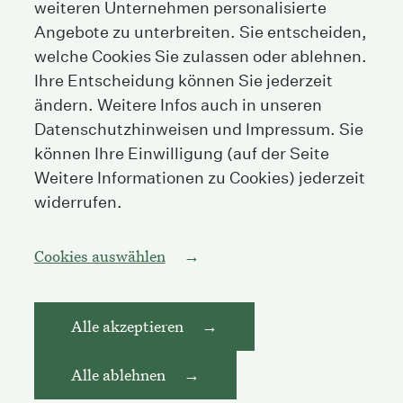
weiteren Unternehmen personalisierte
Tel
+41 44 208 25 25
Angebote zu unterbreiten. Sie entscheiden,
welche Cookies Sie zulassen oder ablehnen.
Fax
+41 44 208 25 26
Ihre Entscheidung können Sie jederzeit
E-Mail
info@streichenberg.ch
ändern. Weitere Infos auch in unseren
Datenschutzhinweisen und Impressum. Sie
Hier finden Sie uns
können Ihre Einwilligung (auf der Seite
Kontakt
Weitere Informationen zu Cookies) jederzeit
widerrufen.
Folgen Sie uns
Cookies auswählen
Alle akzeptieren
Impressum
Datenschutzerklärung
Alle ablehnen