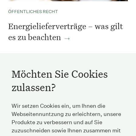
ÖFFENTLICHES RECHT
Energielieferverträge – was gilt
es zu beachten
Lukas Stocker, LL.M. • Mai 2025
Möchten Sie Cookies
zulassen?
Streichenberg
Wir setzen Cookies ein, um Ihnen die
Webseitennuntzung zu erleichtern, unsere
Stockerstrasse 38
8002 Zürich
Produkte zu verbessern und auf Sie
Schweiz
zuzuschneiden sowie Ihnen zusammen mit