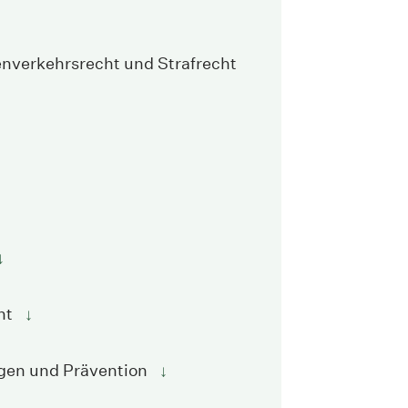
enverkehrsrecht und Strafrecht
↓
ht
↓
gen und Prävention
↓