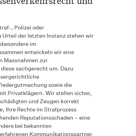
assenverkehrsrecht und
raf-, Polizei oder
rteil der letzten Instanz stehen wir
nsbesondere im
sammen entwickeln wir eine
fen Massnahmen zur
 diese sachgerecht um. Dazu
sergerichtliche
iedergutmachung sowie die
it Privatklägern. Wir stellen sicher,
schädigten und Zeugen korrekt
e, Ihre Rechte im Strafprozess
ohenden Reputationsschaden – eine
ndere bei bekannten
r erfahrenen Kommunikationspartner