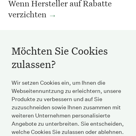
Wenn Hersteller auf Rabatte
verzichten
Dr. Oliver Kaufmann • Oktober 2019
Möchten Sie Cookies
zulassen?
Streichenberg
Wir setzen Cookies ein, um Ihnen die
Webseitennuntzung zu erleichtern, unsere
Stockerstrasse 38
Produkte zu verbessern und auf Sie
8002 Zürich
Schweiz
zuzuschneiden sowie Ihnen zusammen mit
weiteren Unternehmen personalisierte
Angebote zu unterbreiten. Sie entscheiden,
Tel
+41 44 208 25 25
welche Cookies Sie zulassen oder ablehnen.
Fax
+41 44 208 25 26